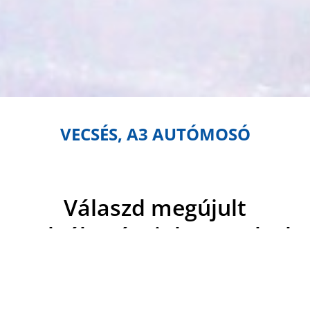
VECSÉS, A3 AUTÓMOSÓ
Válaszd megújult
szolgáltatásainkat, melyek
mai naptól elérhetőek
mosónkban!