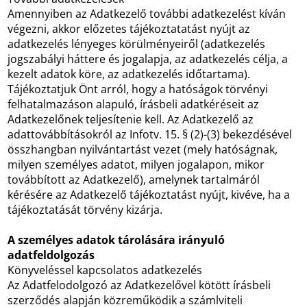
Amennyiben az Adatkezelő további adatkezelést kíván
végezni, akkor előzetes tájékoztatatást nyújt az
adatkezelés lényeges körülményeiről (adatkezelés
jogszabályi háttere és jogalapja, az adatkezelés célja, a
kezelt adatok köre, az adatkezelés időtartama).
Tájékoztatjuk Önt arról, hogy a hatóságok törvényi
felhatalmazáson alapuló, írásbeli adatkéréseit az
Adatkezelőnek teljesítenie kell. Az Adatkezelő az
adattovábbításokról az Infotv. 15. § (2)-(3) bekezdésével
összhangban nyilvántartást vezet (mely hatóságnak,
milyen személyes adatot, milyen jogalapon, mikor
továbbított az Adatkezelő), amelynek tartalmáról
kérésére az Adatkezelő tájékoztatást nyújt, kivéve, ha a
tájékoztatását törvény kizárja.
A személyes adatok tárolására irányuló
adatfeldolgozás
Könyveléssel kapcsolatos adatkezelés
Az Adatfelodolgozó az Adatkezelővel kötött írásbeli
szerződés alapján közreműködik a számlviteli