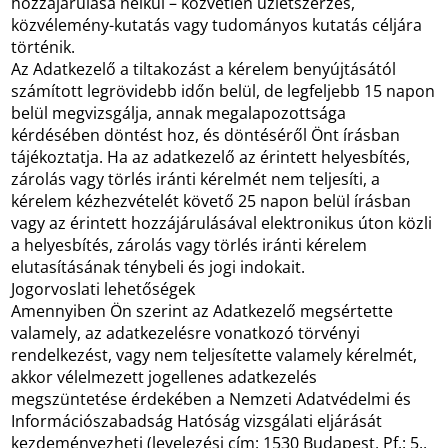
hozzájárulása nélkül – közvetlen üzletszerzés,
közvélemény-kutatás vagy tudományos kutatás céljára
történik.
Az Adatkezelő a tiltakozást a kérelem benyújtásától
számított legrövidebb időn belül, de legfeljebb 15 napon
belül megvizsgálja, annak megalapozottsága
kérdésében döntést hoz, és döntéséről Önt írásban
tájékoztatja. Ha az adatkezelő az érintett helyesbítés,
zárolás vagy törlés iránti kérelmét nem teljesíti, a
kérelem kézhezvételét követő 25 napon belül írásban
vagy az érintett hozzájárulásával elektronikus úton közli
a helyesbítés, zárolás vagy törlés iránti kérelem
elutasításának ténybeli és jogi indokait.
Jogorvoslati lehetőségek
Amennyiben Ön szerint az Adatkezelő megsértette
valamely, az adatkezelésre vonatkozó törvényi
rendelkezést, vagy nem teljesítette valamely kérelmét,
akkor vélelmezett jogellenes adatkezelés
megszüntetése érdekében a Nemzeti Adatvédelmi és
Információszabadság Hatóság vizsgálati eljárását
kezdeményezheti (levelezési cím: 1530 Budapest, Pf.: 5.,