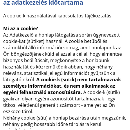
az adatkezelés időtartama
A cookie-k használatával kapcsolatos tájékoztatás
Mi az a cookie?
Az Adatkezelő a honlap látogatása során úgynevezett
cookie-kat (sütiket) használ. A cookie betűből és
számokból álló információcsomag, amit honlapunk az
Ön böngészőjének küld el azzal a céllal, hogy elmentse
bizonyos beállításait, megkönnyítse a honlapunk
használatát és közreműködik abban, hogy néhány
releváns, statisztikai jellegű információt gyűjtsünk a
látogatóinkról.
A cookie-k (sütik) nem tartalmaznak
személyes információkat, és nem alkalmasak az
egyéni felhasználó azonosítására.
A cookie-k (sütik)
gyakran olyan egyéni azonosítót tartalmaznak - egy
titkos, véletlenül generált számsort - amelyet az Ön
eszköze tárol.
Néhány cookie (süti) a honlap bezárása után megszűnik,
néhány pedig hosszabb időre tárolásra kerül