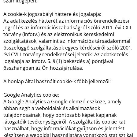
számítógépén.
A cookie-k jogszabályi háttere és jogalapja:
Az adatkezelés hátterét az információs önrendelkezési
jogról és az információszabadságról szóló 2011. évi CXII.
törvény (Infotv.) és az elektronikus kereskedelmi
szolgáltatások, valamint az információs társadalommal
összefüggő szolgáltatások egyes kérdéseiről szóló 2001.
évi CVIII. törvény rendelkezései jelentik. Az adatkezelés
jogalapja az Infotv. 5. § (1) bekezdés a) pontjával
összhangban az Ön hozzájárulása.
A honlap által használt cookie-k főbb jellemzői:
Google Analytics cookie:
A Google Analytics a Google elemző eszköze, amely
abban segít a weboldalak és alkalmazások
tulajdonosainak, hogy pontosabb képet kapjanak
látogatóik tevékenységeiről. A szolgáltatás cookie-kat
használhat, hogy információkat gyűjtsön és jelentést
készítsen a weboldal használatára vonatkozó statisztikai