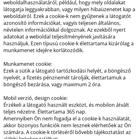
weboldalhasználatáról, például, hogy mely oldalakat
látogatja leggyakrabban, vagy milyen hibaüzenetet kap a
weboldalról. Ezek a cookie-k nem gyűjtenek a látogatót
azonosító információkat, vagyis teljesen általános,
névtelen információkkal dolgoznak. Az ezekből nyert
adatokat a weboldal teljesítményének javítására
használjuk. Ezen típusú cookie-k élettartama kizárólag a
munkamenet idejére korlátozódik.
Munkamenet cookie:
Ezek a sütik a látogató tartózkodási helyét, a böngésző
nyelvét, a fizetés pénznemét tárolják, élettartamuk a
böngésző bezárása, vagy maximum 2 óra.
Mobil verzió, design cookie:
Érzékeli a látogató használt eszközt, és mobilon átvált
teljes nézetre. Élettartama 365 nap.
Amennyiben Ön nem fogadja el a cookie-k használatát,
akkor bizonyos funkciók nem lesznek elérhetőek az Ön
számára. A cookie-k törléséről bővebb tájékoztatást az