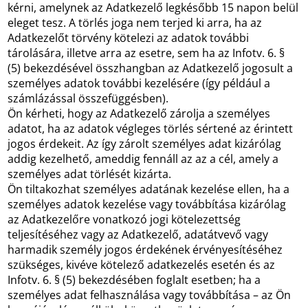
kérni, amelynek az Adatkezelő legkésőbb 15 napon belül
eleget tesz. A törlés joga nem terjed ki arra, ha az
Adatkezelőt törvény kötelezi az adatok további
tárolására, illetve arra az esetre, sem ha az Infotv. 6. §
(5) bekezdésével összhangban az Adatkezelő jogosult a
személyes adatok további kezelésére (így például a
számlázással összefüggésben).
Ön kérheti, hogy az Adatkezelő zárolja a személyes
adatot, ha az adatok végleges törlés sértené az érintett
jogos érdekeit. Az így zárolt személyes adat kizárólag
addig kezelhető, ameddig fennáll az az a cél, amely a
személyes adat törlését kizárta.
Ön tiltakozhat személyes adatának kezelése ellen, ha a
személyes adatok kezelése vagy továbbítása kizárólag
az Adatkezelőre vonatkozó jogi kötelezettség
teljesítéséhez vagy az Adatkezelő, adatátvevő vagy
harmadik személy jogos érdekének érvényesítéséhez
szükséges, kivéve kötelező adatkezelés esetén és az
Infotv. 6. § (5) bekezdésében foglalt esetben; ha a
személyes adat felhasználása vagy továbbítása – az Ön