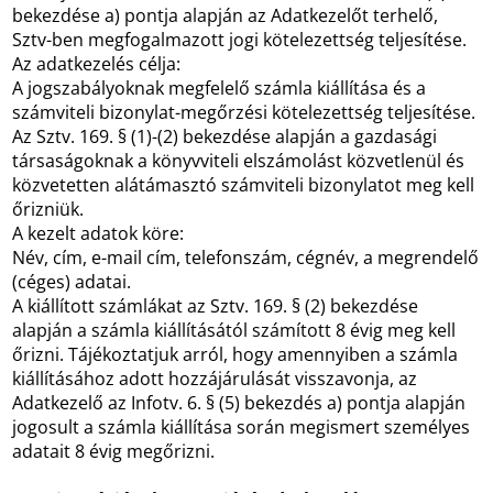
bekezdése a) pontja alapján az Adatkezelőt terhelő,
Sztv-ben megfogalmazott jogi kötelezettség teljesítése.
Az adatkezelés célja:
A jogszabályoknak megfelelő számla kiállítása és a
számviteli bizonylat-megőrzési kötelezettség teljesítése.
Az Sztv. 169. § (1)-(2) bekezdése alapján a gazdasági
társaságoknak a könyvviteli elszámolást közvetlenül és
közvetetten alátámasztó számviteli bizonylatot meg kell
őrizniük.
A kezelt adatok köre:
Név, cím, e-mail cím, telefonszám, cégnév, a megrendelő
(céges) adatai.
A kiállított számlákat az Sztv. 169. § (2) bekezdése
alapján a számla kiállításától számított 8 évig meg kell
őrizni. Tájékoztatjuk arról, hogy amennyiben a számla
kiállításához adott hozzájárulását visszavonja, az
Adatkezelő az Infotv. 6. § (5) bekezdés a) pontja alapján
jogosult a számla kiállítása során megismert személyes
adatait 8 évig megőrizni.