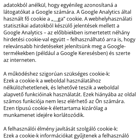
adatokból anélkül, hogy egyénileg azonosítaná a
látogatókat a Google számára. A Google Analytics által
használt fő cookie a „__ga” cookie. A webhelyhasználati
statisztikai adatokból készülő jelentések mellett a
Google Analytics – az előbbiekben ismertetett néhány
hirdetési cookie-val együtt – felhasználható arra is, hogy
relevánsabb hirdetéseket jelenítsünk meg a Google-
termékekben (például a Google Keresésben) és szerte
az interneten.
A működéshez szigorúan szükséges cookie-k:
Ezek a cookie-k a weboldal használatához
nélkülözhetetlenek, és lehetővé teszik a weboldal
alapvető funkcióinak használatát. Ezek hiányába az oldal
számos funkciója nem lesz elérhető az Ön számára.
Ezen típusú cookie-k élettartama kizárólag a
munkamenet idejére korlátozódik.
A felhasználói élmény javítását szolgáló cookie-k:
Ezek a cookie-k információkat gyűjtenek a felhasználó