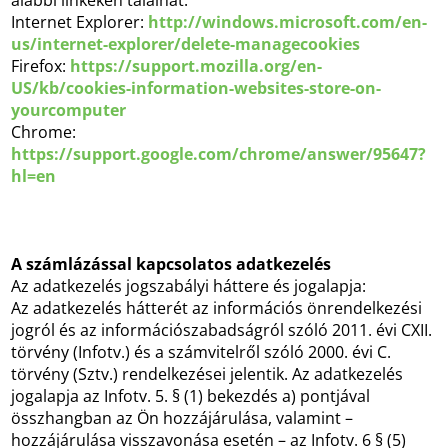
alábbi linkeken találhat:
Internet Explorer:
http://windows.microsoft.com/en-
us/internet-explorer/delete-managecookies
Firefox:
https://support.mozilla.org/en-
US/kb/cookies-information-websites-store-on-
yourcomputer
Chrome:
https://support.google.com/chrome/answer/95647?
hl=en
A számlázással kapcsolatos adatkezelés
Az adatkezelés jogszabályi háttere és jogalapja:
Az adatkezelés hátterét az információs önrendelkezési
jogról és az információszabadságról szóló 2011. évi CXII.
törvény (Infotv.) és a számvitelről szóló 2000. évi C.
törvény (Sztv.) rendelkezései jelentik. Az adatkezelés
jogalapja az Infotv. 5. § (1) bekezdés a) pontjával
összhangban az Ön hozzájárulása, valamint –
hozzájárulása visszavonása esetén – az Infotv. 6 § (5)