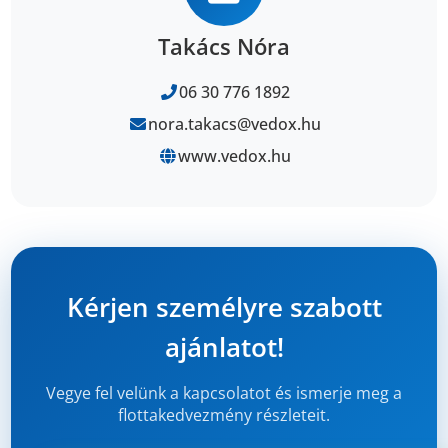
Takács Nóra
06 30 776 1892
nora.takacs@vedox.hu
www.vedox.hu
Kérjen személyre szabott
ajánlatot!
Vegye fel velünk a kapcsolatot és ismerje meg a
flottakedvezmény részleteit.