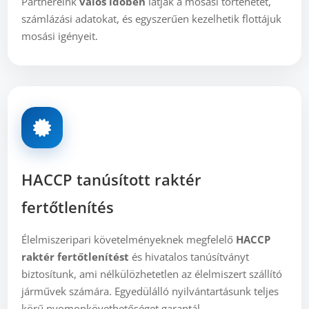
Partnereink
valós időben
látják a mosási történetet,
számlázási adatokat, és egyszerűen kezelhetik flottájuk
mosási igényeit.
HACCP tanúsított raktér
fertőtlenítés
Élelmiszeripari követelményeknek megfelelő
HACCP
raktér fertőtlenítést
és hivatalos tanúsítványt
biztosítunk, ami nélkülözhetetlen az élelmiszert szállító
járművek számára. Egyedülálló nyilvántartásunk teljes
körű nyomonkövethetőséget garantál.