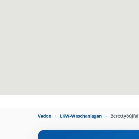
Vedox
›
LKW-Waschanlagen
›
Berettyóújfal