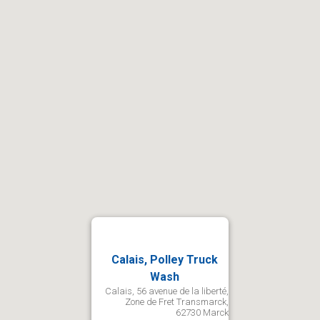
Calais, Polley Truck
Wash
Calais, 56 avenue de la liberté,
Zone de Fret Transmarck,
62730 Marck