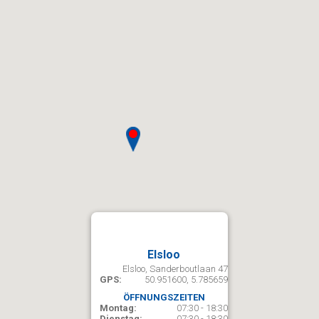
Elsloo
Elsloo, Sanderboutlaan 47
GPS:
50.951600, 5.785659
ÖFFNUNGSZEITEN
Montag:
07:30 - 18:30
Dienstag:
07:30 - 18:30