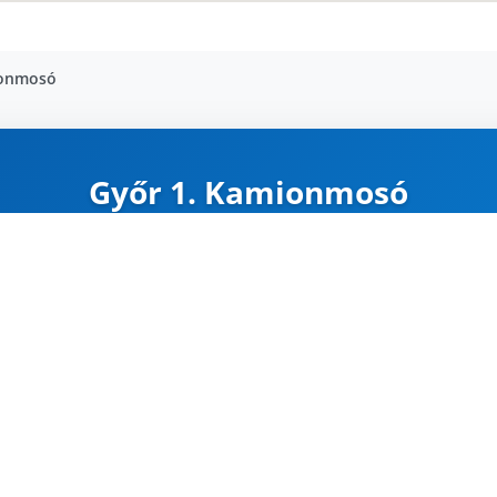
ionmosó
Győr 1. Kamionmosó
ZÁRVA
Karte
Google Maps
Útvonal