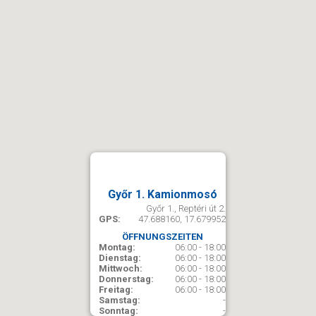
Győr 1. Kamionmosó
Győr 1., Reptéri út 2.
GPS:
47.688160, 17.679952
ÖFFNUNGSZEITEN
Montag:
06:00 - 18:00
Dienstag:
06:00 - 18:00
Mittwoch:
06:00 - 18:00
Donnerstag:
06:00 - 18:00
Freitag:
06:00 - 18:00
Samstag:
-
Sonntag:
-