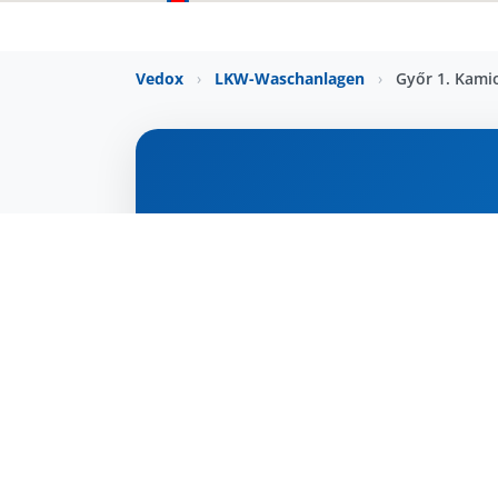
Vedox
›
LKW-Waschanlagen
›
Győr 1. Kam