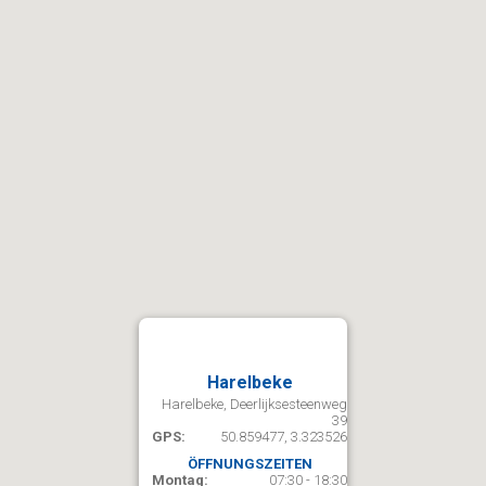
Harelbeke
Harelbeke, Deerlijksesteenweg
39
GPS:
50.859477, 3.323526
ÖFFNUNGSZEITEN
Montag:
07:30 - 18:30