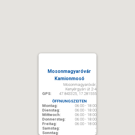
Mosonmagyaróvár
Kamionmosó
Mosonmagyaróvár,
Kenyérgyári út 2-4
GPS:
47.843325, 17.281555
ÖFFNUNGSZEITEN
Montag:
06:00 - 18:00
Dienstag:
06:00 - 18:00
Mittwoch:
06:00 - 18:00
Donnerstag:
06:00 - 18:00
Freitag:
06:00 - 18:00
Samstag:
-
Sonntag:
-