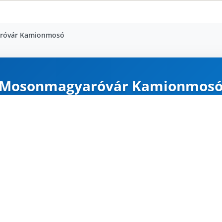
róvár Kamionmosó
Mosonmagyaróvár Kamionmos
NYITVA
Karte
Google Maps
Útvonal