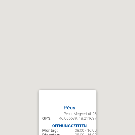
Pécs
Pécs, Megyeri út 26
GPS:
46.066639, 18.211697
ÖFFNUNGSZEITEN
Montag:
08:00 - 16:00
Dienstag:
08:00 - 16:00