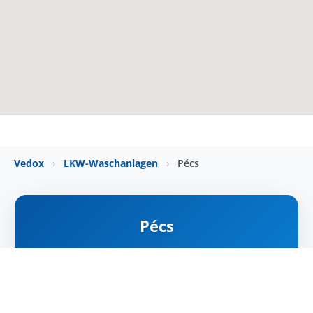
Vedox
›
LKW-Waschanlagen
›
Pécs
Pécs
ZÁRVA