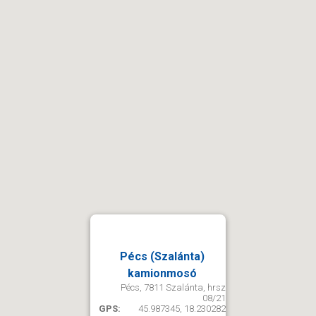
Pécs (Szalánta)
kamionmosó
Pécs, 7811 Szalánta, hrsz
08/21
GPS:
45.987345, 18.230282