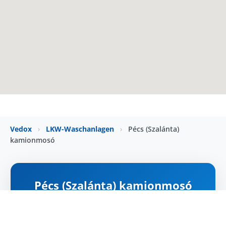
Vedox
›
LKW-Waschanlagen
›
Pécs (Szalánta)
kamionmosó
Pécs (Szalánta) kamionmosó
ZÁRVA