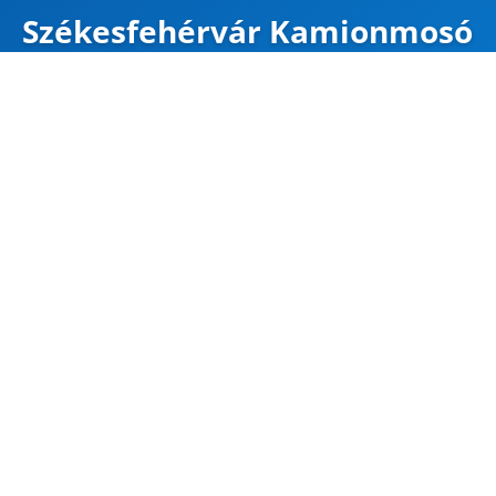
Székesfehérvár Kamionmosó
ZÁRVA
Karte
Google Maps
Útvonal
CÍM
Székesfehérvár
Börgöndi út 14
47.170751, 18.