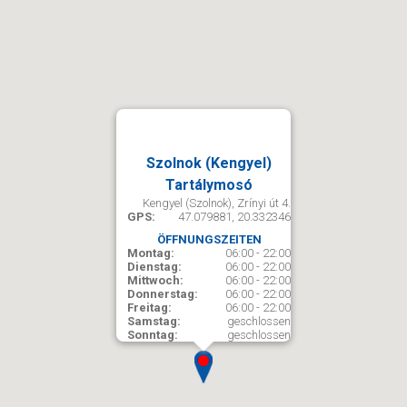
Szolnok (Kengyel)
Tartálymosó
Kengyel (Szolnok), Zrínyi út 4.
GPS:
47.079881, 20.332346
ÖFFNUNGSZEITEN
Montag:
06:00 - 22:00
Dienstag:
06:00 - 22:00
Mittwoch:
06:00 - 22:00
Donnerstag:
06:00 - 22:00
Freitag:
06:00 - 22:00
Samstag:
geschlossen
Sonntag:
geschlossen