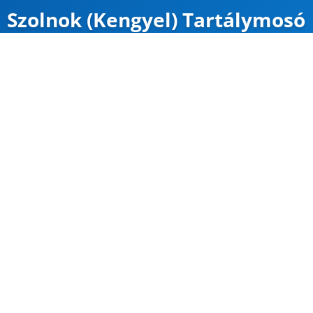
Szolnok (Kengyel) Tartálymosó
ZÁRVA
Karte
Google Maps
Útvonal
CÍM
Kengyel (Szolnok)
Zrínyi út 4.
47.079881, 20.