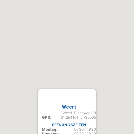
Weert
Weert, Risseweg 38
GPS:
51.264161, 5.735505
ÖFFNUNGSZEITEN
Montag:
07:30 - 18:30
Dienstag:
07:30 - 18:30