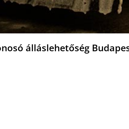
nosó álláslehetőség Budapes
k rendben tartása
ése (rendszám, járműtípus)