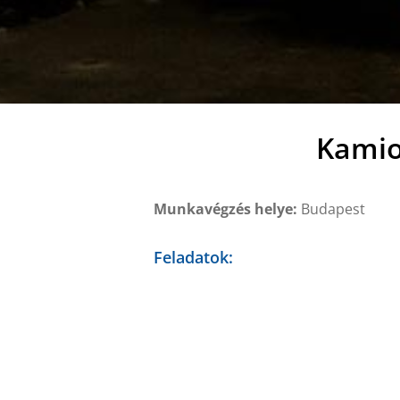
Kamio
Munkavégzés helye:
Budapest
Feladatok:
Beérkező járművek tisztítása
Munkavégzéshez szükséges eszközö
Beérkező járművek adatainak rögzít
Munkarend