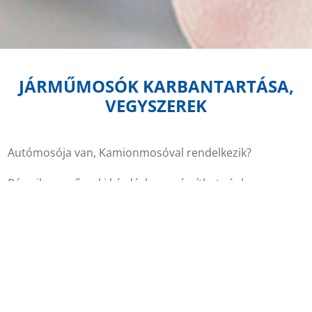
JÁRMŰMOSÓK KARBANTARTÁSA,
VEGYSZEREK
Autómosója van, Kamionmosóval rendelkezik?
Bármilyen műszaki kérdésben számíthat ránk,
megjavítjuk, cseréljük, tanácsot adunk az üzemeltetésre,
hatékonyabbá tesszük működését.
Csökkentené a vegyszerekre elköltött költségeit?
Azonnali megoldást kínálunk!
Megállapodhatunk átalánydíjas, vagy eseti megbízással
és mi: