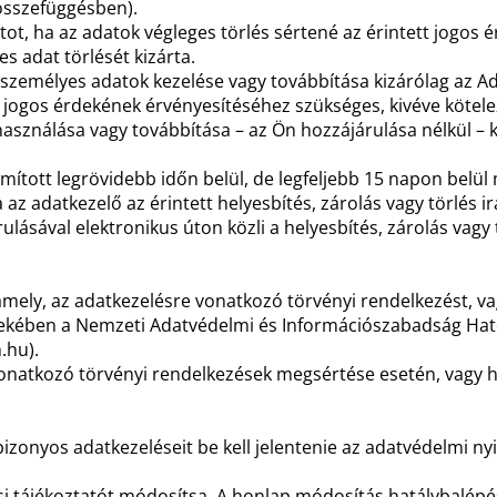
 összefüggésben).
ot, ha az adatok végleges törlés sértené az érintett jogos ér
s adat törlését kizárta.
 személyes adatok kezelése vagy továbbítása kizárólag az Ad
ogos érdekének érvényesítéséhez szükséges, kivéve kötelező 
használása vagy továbbítása – az Ön hozzájárulása nélkül – 
zámított legrövidebb időn belül, de legfeljebb 15 napon bel
az adatkezelő az érintett helyesbítés, zárolás vagy törlés ir
lásával elektronikus úton közli a helyesbítés, zárolás vagy t
ely, az adatkezelésre vonatkozó törvényi rendelkezést, vag
ekében a Nemzeti Adatvédelmi és Információszabadság Hatós
.hu).
 vonatkozó törvényi rendelkezések megsértése esetén, vagy h
izonyos adatkezeléseit be kell jelentenie az adatvédelmi ny
ési tájékoztatót módosítsa. A honlap módosítás hatálybalépé