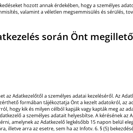
ézkedéseket hozott annak érdekében, hogy a személyes adato
mmisítés, valamint a véletlen megsemmisülés és sérülés, t
atkezelés során Önt megillető
et az Adatkezelőtől a személyes adatai kezeléséről. Az Ada
zérthető formában tájékoztatja Önt a kezelt adatokról, az ad
ról, hogy kik és milyen célból kapják vagy kapták meg az ad
datkezelő a személyes adatait helyesbítse. A kérésének az A
rni, amelynek az Adatkezelő legkésőbb 15 napon belül eleget
ra, illetve arra az esetre, sem ha az Infotv. 6. § (5) bekez