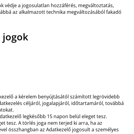
k védje a jogosulatlan hozzáférés, megváltoztatás,
ovábbá az alkalmazott technika megváltozásából fakadó
 jogok
tkezelő a kérelem benyújtásától számított legrövidebb
atkezelés céljáról, jogalapjáról, időtartamáról, továbbá
atokat.
datkezelő legkésőbb 15 napon belül eleget tesz.
 tesz. A törlés joga nem terjed ki arra, ha az
désével összhangban az Adatkezelő jogosult a személyes