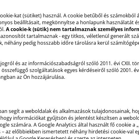
ookie-kat (sütiket) használ. A cookie betűből és számokból
izonyos beállításait, megkönnyítse a honlapunk használatát
ól.
A cookie-k (sütik) nem tartalmaznak személyes infor
 azonosítót tartalmaznak - egy titkos, véletlenül generált sz
k, néhány pedig hosszabb időre tárolásra kerül számítógép
ogról és az információszabadságról szóló 2011. évi CXII. tör
sszefüggő szolgáltatások egyes kérdéseiről szóló 2001. évi 
zhangban az Ön hozzájárulása.
ban segít a weboldalak és alkalmazások tulajdonosainak, ho
 hogy információkat gyűjtsön és jelentést készítsen a webol
gle számára. A Google Analytics által használt fő cookie a „
 – az előbbiekben ismertetett néhány hirdetési cookie-val e
ldául a Google Keresésben) és szerte az interneten.