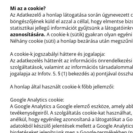
Mi az a cookie?
Az Adatkezelő a honlap látogatása során úgynevezett c
böngészőjének küld el azzal a céllal, hogy elmentse b
statisztikai jellegű információt gyűjtsünk a látogatóinkr
azonosítására.
A cookie-k (sütik) gyakran olyan egyéni
Néhány cookie (süti) a honlap bezárása után megszűni
A cookie-k jogszabályi háttere és jogalapja:
Az adatkezelés hátterét az információs önrendelkezési j
szolgáltatások, valamint az információs társadalommal ö
jogalapja az Infotv. 5. § (1) bekezdés a) pontjával öss
A honlap által használt cookie-k főbb jellemzői:
Google Analytics cookie:
A Google Analytics a Google elemző eszköze, amely ab
tevékenységeiről. A szolgáltatás cookie-kat használhat,
anélkül, hogy egyénileg azonosítaná a látogatókat a Goo
adatokból készülő jelentések mellett a Google Analytics
hirdetéseket jelenítsünk meg a Google-termékekben (pé