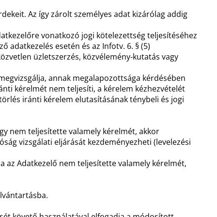
dekeit. Az így zárolt személyes adat kizárólag addig
atkezelőre vonatkozó jogi kötelezettség teljesítéséhez
adatkezelés esetén és az Infotv. 6. § (5)
közvetlen üzletszerzés, közvélemény-kutatás vagy
ül megvizsgálja, annak megalapozottsága kérdésében
ánti kérelmét nem teljesíti, a kérelem kézhezvételét
örlés iránti kérelem elutasításának ténybeli és jogi
y nem teljesítette valamely kérelmét, akkor
ág vizsgálati eljárását kezdeményezheti (levelezési
a az Adatkezelő nem teljesítette valamely kérelmét,
ilvántartásba.
sét követő használatával elfogadja a módosított