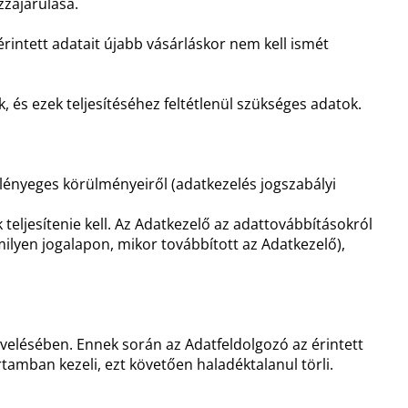
zzájárulása.
érintett adatait újabb vásárláskor nem kell ismét
, és ezek teljesítéséhez feltétlenül szükséges adatok.
 lényeges körülményeiről (adatkezelés jogszabályi
teljesítenie kell. Az Adatkezelő az adattovábbításokról
milyen jogalapon, mikor továbbított az Adatkezelő),
yvelésében. Ennek során az Adatfeldolgozó az érintett
tamban kezeli, ezt követően haladéktalanul törli.