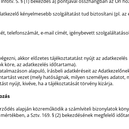
az Infotv. 5. § (1) bekezdés a) pontjával összhangban az Ön ho
tkezelő kényelmesebb szolgáltatást tud biztosítani (pl. az 
t, telefonszámát, e-mail címét, igénybevett szolgaláltatások
gezni, akkor előzetes tájékoztatatást nyújt az adatkezelés
tok köre, az adatkezelés időtartama).
atalmazáson alapuló, írásbeli adatkéréseit az Adatkezelőnek 
ántartást vezet (mely hatóságnak, milyen személyes adatot, 
st nyújt, kivéve, ha a tájékoztatását törvény kizárja.
gozás
erződés alapján közreműködik a számlviteli bizonylatok kön
mértékben, a Sztv. 169. § (2) bekezdésének megfelelő időtar