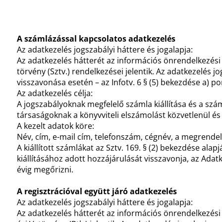
A számlázással kapcsolatos adatkezelés
Az adatkezelés jogszabályi háttere és jogalapja:
Az adatkezelés hátterét az információs önrendelkezési jo
törvény (Sztv.) rendelkezései jelentik. Az adatkezelés j
visszavonása esetén – az Infotv. 6 § (5) bekezdése a) po
Az adatkezelés célja:
A jogszabályoknak megfelelő számla kiállítása és a számv
társaságoknak a könyvviteli elszámolást közvetlenül és 
A kezelt adatok köre:
Név, cím, e-mail cím, telefonszám, cégnév, a megrendel
A kiállított számlákat az Sztv. 169. § (2) bekezdése alap
kiállításához adott hozzájárulását visszavonja, az Adatk
évig megőrizni.
A regisztrációval együtt járó adatkezelés
Az adatkezelés jogszabályi háttere és jogalapja:
Az adatkezelés hátterét az információs önrendelkezési j