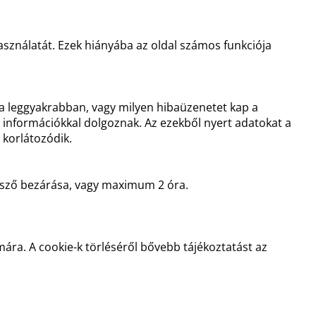
asználatát. Ezek hiányába az oldal számos funkciója
ja leggyakrabban, vagy milyen hibaüzenetet kap a
n információkkal dolgoznak. Az ezekből nyert adatokat a
 korlátozódik.
gésző bezárása, vagy maximum 2 óra.
ra. A cookie-k törléséről bővebb tájékoztatást az