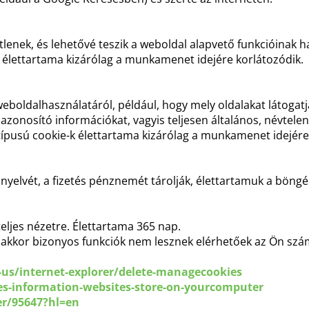
lenek, és lehetővé teszik a weboldal alapvető funkcióinak h
 élettartama kizárólag a munkamenet idejére korlátozódik.
weboldalhasználatáról, például, hogy mely oldalakat látogat
 azonosító információkat, vagyis teljesen általános, névtele
típusú cookie-k élettartama kizárólag a munkamenet idejére
ő nyelvét, a fizetés pénznemét tárolják, élettartamuk a bön
teljes nézetre. Élettartama 365 nap.
akkor bizonyos funkciók nem lesznek elérhetőek az Ön számá
us/internet-explorer/delete-managecookies
ies-information-websites-store-on-yourcomputer
r/95647?hl=en