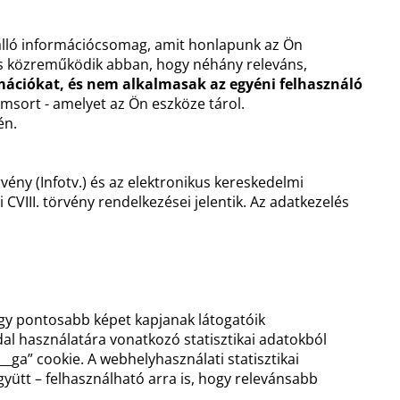
 álló információcsomag, amit honlapunk az Ön
 és közreműködik abban, hogy néhány releváns,
mációkat, és nem alkalmasak az egyéni felhasználó
ámsort - amelyet az Ön eszköze tárol.
én.
vény (Infotv.) és az elektronikus kereskedelmi
CVIII. törvény rendelkezései jelentik. Az adatkezelés
gy pontosabb képet kapjanak látogatóik
dal használatára vonatkozó statisztikai adatokból
__ga” cookie. A webhelyhasználati statisztikai
gyütt – felhasználható arra is, hogy relevánsabb