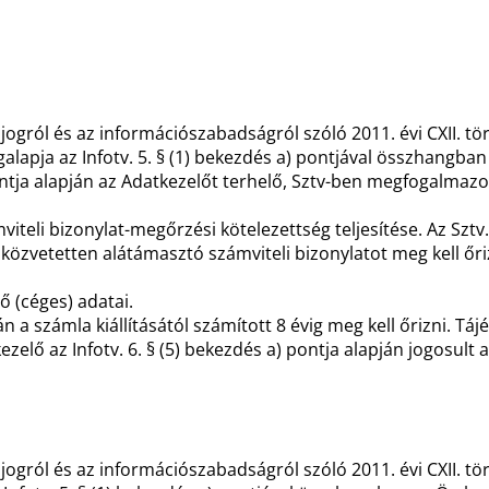
gról és az információszabadságról szóló 2011. évi CXII. törvé
ogalapja az Infotv. 5. § (1) bekezdés a) pontjával összhangb
ntja alapján az Adatkezelőt terhelő, Sztv-ben megfogalmazott
iteli bizonylat-megőrzési kötelezettség teljesítése. Az Sztv.
közvetetten alátámasztó számviteli bizonylatot meg kell őri
ő (céges) adatai.
ján a számla kiállításától számított 8 évig meg kell őrizni. 
ezelő az Infotv. 6. § (5) bekezdés a) pontja alapján jogosult
ogról és az információszabadságról szóló 2011. évi CXII. tör