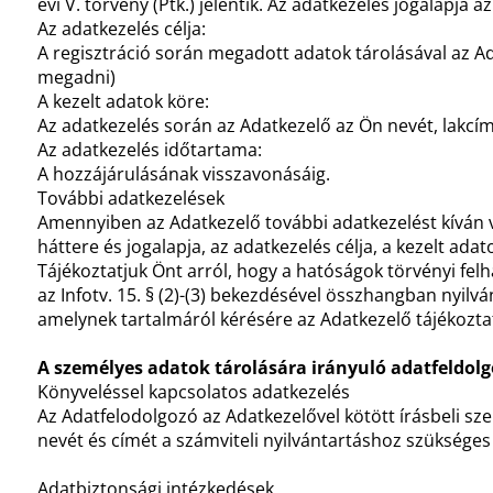
évi V. törvény (Ptk.) jelentik. Az adatkezelés jogalapja 
Az adatkezelés célja:
A regisztráció során megadott adatok tárolásával az Ada
megadni)
A kezelt adatok köre:
Az adatkezelés során az Adatkezelő az Ön nevét, lakcímé
Az adatkezelés időtartama:
A hozzájárulásának visszavonásáig.
További adatkezelések
Amennyiben az Adatkezelő további adatkezelést kíván vé
háttere és jogalapja, az adatkezelés célja, a kezelt ada
Tájékoztatjuk Önt arról, hogy a hatóságok törvényi felh
az Infotv. 15. § (2)-(3) bekezdésével összhangban nyilv
amelynek tartalmáról kérésére az Adatkezelő tájékoztatá
A személyes adatok tárolására irányuló adatfeldol
Könyveléssel kapcsolatos adatkezelés
Az Adatfelodolgozó az Adatkezelővel kötött írásbeli sz
nevét és címét a számviteli nyilvántartáshoz szükséges 
Adatbiztonsági intézkedések