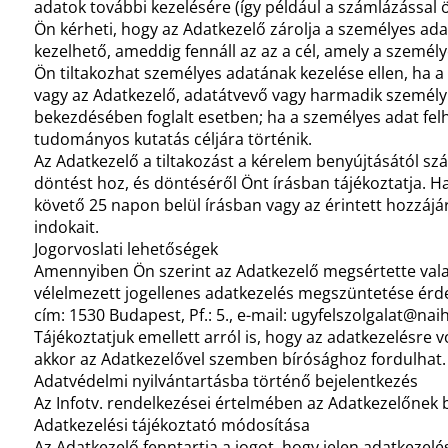
adatok további kezelésére (így például a számlázással
Ön kérheti, hogy az Adatkezelő zárolja a személyes adat
kezelhető, ameddig fennáll az az a cél, amely a személye
Ön tiltakozhat személyes adatának kezelése ellen, ha a
vagy az Adatkezelő, adatátvevő vagy harmadik személy j
bekezdésében foglalt esetben; ha a személyes adat fel
tudományos kutatás céljára történik.
Az Adatkezelő a tiltakozást a kérelem benyújtásától s
döntést hoz, és döntéséről Önt írásban tájékoztatja. Ha 
követő 25 napon belül írásban vagy az érintett hozzájáru
indokait.
Jogorvoslati lehetőségek
Amennyiben Ön szerint az Adatkezelő megsértette valam
vélelmezett jogellenes adatkezelés megszüntetése érd
cím: 1530 Budapest, Pf.: 5., e-mail: ugyfelszolgalat@naih
Tájékoztatjuk emellett arról is, hogy az adatkezelésre
akkor az Adatkezelővel szemben bírósághoz fordulhat.
Adatvédelmi nyilvántartásba történő bejelentkezés
Az Infotv. rendelkezései értelmében az Adatkezelőnek b
Adatkezelési tájékoztató módosítása
Az Adatkezelő fenntartja a jogot, hogy jelen adatkezel