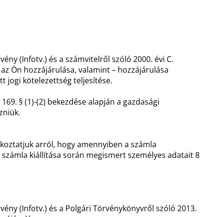
ny (Infotv.) és a számvitelről szóló 2000. évi C.
an az Ön hozzájárulása, valamint – hozzájárulása
 jogi kötelezettség teljesítése.
 169. § (1)-(2) bekezdése alapján a gazdasági
zniük.
Tájékoztatjuk arról, hogy amennyiben a számla
 a számla kiállítása során megismert személyes adatait 8
vény (Infotv.) és a Polgári Törvénykönyvről szóló 2013.