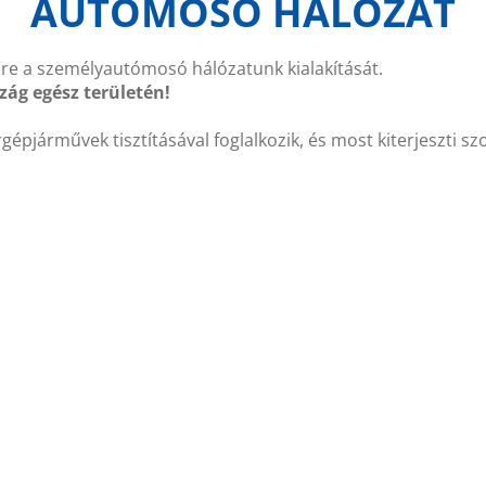
AUTÓMOSÓ HÁLÓZAT
szére a személyautómosó hálózatunk kialakítását.
ág egész területén!
járművek tisztításával foglalkozik, és most kiterjeszti szol
ozások jelentkezését is várjuk**!
m feltétel)
e izgalmas lehetőségben, és bővítenéd üzleti horizontodat, a