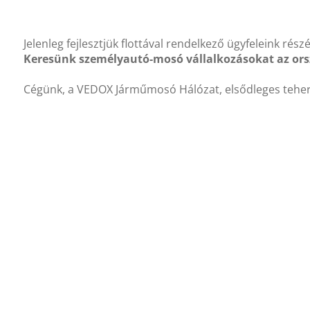
Jelenleg fejlesztjük flottával rendelkező ügyfeleink ré
Keresünk személyautó-mosó vállalkozásokat az orsz
Cégünk, a VEDOX Járműmosó Hálózat, elsődleges tehergép
minőségi munkavégzésre törekszünk, de **kezdő vállalk
Elvárások:
Tapasztalat személyautók mosásában (előny, de ne
Minőségi munkavégzés
Pontosság és szakértelem
Ha szeretnél részese lenni ebben a kihívásokkal teli, d
Előnyök:
Havi elszámolás
Állandó és kalkulálható bevétel