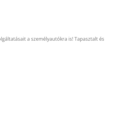
gáltatásait a személyautókra is! Tapasztalt és
kkor ne habozz jelentkezni!