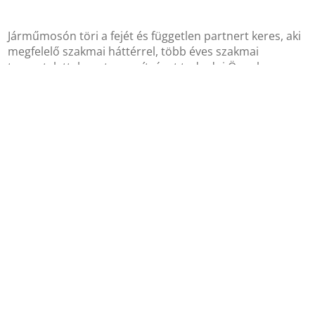
Járműmosón töri a fejét és független partnert keres, aki
megfelelő szakmai háttérrel, több éves szakmai
tapasztalattal pontos segítséget tud adni Önnek a
megtérüléssel, kiválasztással, üzemeltetéssel,
engedélyekkel, és minden apró részlettel kapcsolatos
eldöntendő kérdésekben? Segítünk eligazodni ebben az
útvesztőben, velünk pár megbeszélést követően minden
lényeges információval rendelkezni fog, döntése
megalapozott lesz.
Ezt követően vállaljuk a gépjárműmosó tervezését,
kivitelezését, minden szükséges engedéllyel együtt.
Amennyiben úgy dönt, a járműmosó üzemeltetését is
megoldjuk Ön helyett. (Ez egy link legyen a
mosóüzemeltetés lapra)
Amennyiben felkeltettük érdeklődést, kérjük keressen
bennünket emailben (info@vedox.hu), telefonon