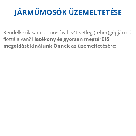
JÁRMŰMOSÓK ÜZEMELTETÉSE
Rendelkezik kamionmosóval is? Esetleg (teher)gépjármű
flottája van?
Hatékony és gyorsan megtérülő
megoldást kínálunk Önnek az üzemeltetésére:
Megegyezésünk esetén teljes mértékben megoldjuk Ön
helyett járműmosója üzemeltetését
Ezzel átvállaljuk és fejlesztjük:
Járművei tisztántartását a jelenleginél alacsonyabb
költség- és energiabefektetéssel
Minden munkáltatói feladatot a mosó
személyzetével kapcsolatban
Szervíz, karbantartás, fejlesztés
Teljesen pontos elszámolás gépjárművekre bontva,
hozzáférést adunk Önnek az adminisztrációs