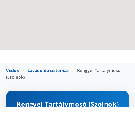
Vedox
›
Lavado de cisternas
›
Kengyel Tartálymosó
(Szolnok)
Kengyel Tartálymosó (Szolnok)
ZÁRVA