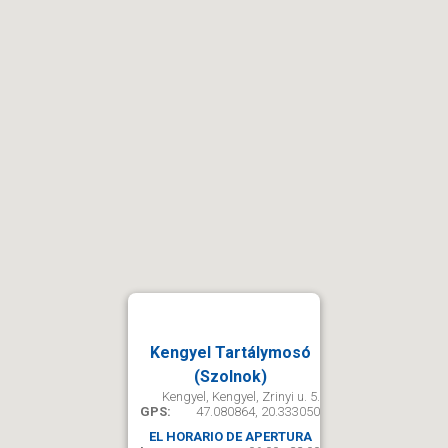
Kengyel Tartálymosó
(Szolnok)
Kengyel, Kengyel, Zrinyi u. 5.
GPS:
47.080864, 20.333050
EL HORARIO DE APERTURA