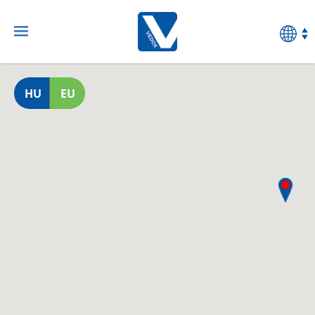
HU
EU