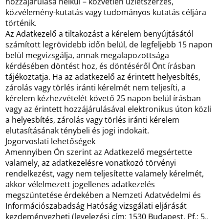
hozzájárulása nélkül – közvetlen üzletszerzés,
közvélemény-kutatás vagy tudományos kutatás céljára
történik.
Az Adatkezelő a tiltakozást a kérelem benyújtásától
számított legrövidebb időn belül, de legfeljebb 15 napon
belül megvizsgálja, annak megalapozottsága
kérdésében döntést hoz, és döntéséről Önt írásban
tájékoztatja. Ha az adatkezelő az érintett helyesbítés,
zárolás vagy törlés iránti kérelmét nem teljesíti, a
kérelem kézhezvételét követő 25 napon belül írásban
vagy az érintett hozzájárulásával elektronikus úton közli
a helyesbítés, zárolás vagy törlés iránti kérelem
elutasításának ténybeli és jogi indokait.
Jogorvoslati lehetőségek
Amennyiben Ön szerint az Adatkezelő megsértette
valamely, az adatkezelésre vonatkozó törvényi
rendelkezést, vagy nem teljesítette valamely kérelmét,
akkor vélelmezett jogellenes adatkezelés
megszüntetése érdekében a Nemzeti Adatvédelmi és
Információszabadság Hatóság vizsgálati eljárását
kezdeményezheti (levelezési cím: 1530 Budapest, Pf.: 5.,