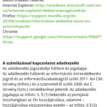
alábbi linkeken találhat:
Internet Explorer:
http://windows.microsoft.com/en-
us/internet-explorer/delete-managecookies
Firefox:
https://support.mozilla.org/en-
US/kb/cookies-information-websites-store-on-
yourcomputer
Chrome:
https://support.google.com/chrome/answer/95647?
hl=en
A számlázással kapcsolatos adatkezelés
Az adatkezelés jogszabályi háttere és jogalapja:
Az adatkezelés hátterét az információs önrendelkezési
jogról és az információszabadságról szóló 2011. évi CXII.
törvény (Infotv.) és a számvitelről szóló 2000. évi C.
törvény (Sztv.) rendelkezései jelentik. Az adatkezelés
jogalapja az Infotv. 5. § (1) bekezdés a) pontjával
összhangban az Ön hozzájárulása, valamint –
hozzájárulása visszavonása esetén – az Infotv. 6 § (5)