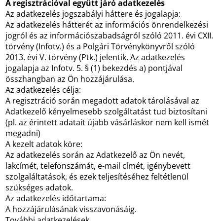
A regisztrációval együtt járó adatkezelés
Az adatkezelés jogszabályi háttere és jogalapja:
Az adatkezelés hátterét az információs önrendelkezési
jogról és az információszabadságról szóló 2011. évi CXII.
törvény (Infotv.) és a Polgári Törvénykönyvről szóló
2013. évi V. törvény (Ptk.) jelentik. Az adatkezelés
jogalapja az Infotv. 5. § (1) bekezdés a) pontjával
összhangban az Ön hozzájárulása.
Az adatkezelés célja:
A regisztráció során megadott adatok tárolásával az
Adatkezelő kényelmesebb szolgáltatást tud biztosítani
(pl. az érintett adatait újabb vásárláskor nem kell ismét
megadni)
A kezelt adatok köre:
Az adatkezelés során az Adatkezelő az Ön nevét,
lakcímét, telefonszámát, e-mail címét, igénybevett
szolgaláltatások, és ezek teljesítéséhez feltétlenül
szükséges adatok.
Az adatkezelés időtartama:
A hozzájárulásának visszavonásáig.
További adatkezelések