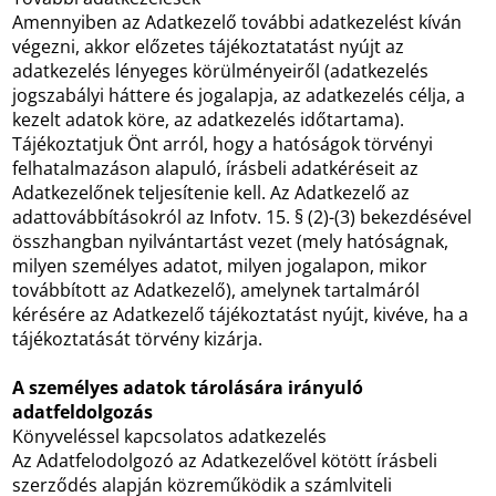
Amennyiben az Adatkezelő további adatkezelést kíván
végezni, akkor előzetes tájékoztatatást nyújt az
adatkezelés lényeges körülményeiről (adatkezelés
jogszabályi háttere és jogalapja, az adatkezelés célja, a
kezelt adatok köre, az adatkezelés időtartama).
Tájékoztatjuk Önt arról, hogy a hatóságok törvényi
felhatalmazáson alapuló, írásbeli adatkéréseit az
Adatkezelőnek teljesítenie kell. Az Adatkezelő az
adattovábbításokról az Infotv. 15. § (2)-(3) bekezdésével
összhangban nyilvántartást vezet (mely hatóságnak,
milyen személyes adatot, milyen jogalapon, mikor
továbbított az Adatkezelő), amelynek tartalmáról
kérésére az Adatkezelő tájékoztatást nyújt, kivéve, ha a
tájékoztatását törvény kizárja.
A személyes adatok tárolására irányuló
adatfeldolgozás
Könyveléssel kapcsolatos adatkezelés
Az Adatfelodolgozó az Adatkezelővel kötött írásbeli
szerződés alapján közreműködik a számlviteli