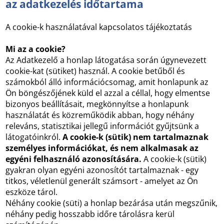
az adatkezelés időtartama
A cookie-k használatával kapcsolatos tájékoztatás
Mi az a cookie?
Az Adatkezelő a honlap látogatása során úgynevezett
cookie-kat (sütiket) használ. A cookie betűből és
számokból álló információcsomag, amit honlapunk az
Ön böngészőjének küld el azzal a céllal, hogy elmentse
bizonyos beállításait, megkönnyítse a honlapunk
használatát és közreműködik abban, hogy néhány
releváns, statisztikai jellegű információt gyűjtsünk a
látogatóinkról.
A cookie-k (sütik) nem tartalmaznak
személyes információkat, és nem alkalmasak az
egyéni felhasználó azonosítására.
A cookie-k (sütik)
gyakran olyan egyéni azonosítót tartalmaznak - egy
titkos, véletlenül generált számsort - amelyet az Ön
eszköze tárol.
Néhány cookie (süti) a honlap bezárása után megszűnik,
néhány pedig hosszabb időre tárolásra kerül