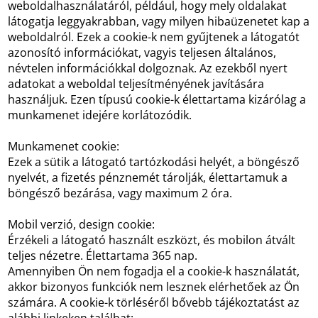
weboldalhasználatáról, például, hogy mely oldalakat
látogatja leggyakrabban, vagy milyen hibaüzenetet kap a
weboldalról. Ezek a cookie-k nem gyűjtenek a látogatót
azonosító információkat, vagyis teljesen általános,
névtelen információkkal dolgoznak. Az ezekből nyert
adatokat a weboldal teljesítményének javítására
használjuk. Ezen típusú cookie-k élettartama kizárólag a
munkamenet idejére korlátozódik.
Munkamenet cookie:
Ezek a sütik a látogató tartózkodási helyét, a böngésző
nyelvét, a fizetés pénznemét tárolják, élettartamuk a
böngésző bezárása, vagy maximum 2 óra.
Mobil verzió, design cookie:
Érzékeli a látogató használt eszközt, és mobilon átvált
teljes nézetre. Élettartama 365 nap.
Amennyiben Ön nem fogadja el a cookie-k használatát,
akkor bizonyos funkciók nem lesznek elérhetőek az Ön
számára. A cookie-k törléséről bővebb tájékoztatást az