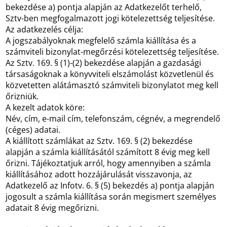
bekezdése a) pontja alapján az Adatkezelőt terhelő,
Sztv-ben megfogalmazott jogi kötelezettség teljesítése.
Az adatkezelés célja:
A jogszabályoknak megfelelő számla kiállítása és a
számviteli bizonylat-megőrzési kötelezettség teljesítése.
Az Sztv. 169. § (1)-(2) bekezdése alapján a gazdasági
társaságoknak a könyvviteli elszámolást közvetlenül és
közvetetten alátámasztó számviteli bizonylatot meg kell
őrizniük.
A kezelt adatok köre:
Név, cím, e-mail cím, telefonszám, cégnév, a megrendelő
(céges) adatai.
A kiállított számlákat az Sztv. 169. § (2) bekezdése
alapján a számla kiállításától számított 8 évig meg kell
őrizni. Tájékoztatjuk arról, hogy amennyiben a számla
kiállításához adott hozzájárulását visszavonja, az
Adatkezelő az Infotv. 6. § (5) bekezdés a) pontja alapján
jogosult a számla kiállítása során megismert személyes
adatait 8 évig megőrizni.