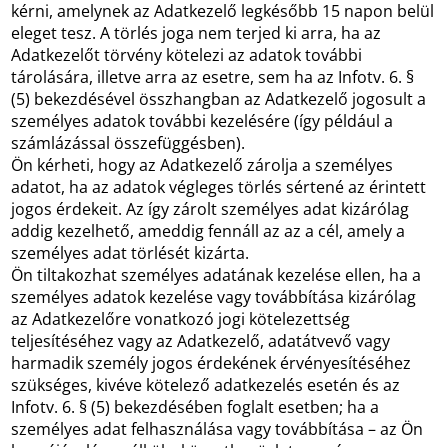
kérni, amelynek az Adatkezelő legkésőbb 15 napon belül
eleget tesz. A törlés joga nem terjed ki arra, ha az
Adatkezelőt törvény kötelezi az adatok további
tárolására, illetve arra az esetre, sem ha az Infotv. 6. §
(5) bekezdésével összhangban az Adatkezelő jogosult a
személyes adatok további kezelésére (így például a
számlázással összefüggésben).
Ön kérheti, hogy az Adatkezelő zárolja a személyes
adatot, ha az adatok végleges törlés sértené az érintett
jogos érdekeit. Az így zárolt személyes adat kizárólag
addig kezelhető, ameddig fennáll az az a cél, amely a
személyes adat törlését kizárta.
Ön tiltakozhat személyes adatának kezelése ellen, ha a
személyes adatok kezelése vagy továbbítása kizárólag
az Adatkezelőre vonatkozó jogi kötelezettség
teljesítéséhez vagy az Adatkezelő, adatátvevő vagy
harmadik személy jogos érdekének érvényesítéséhez
szükséges, kivéve kötelező adatkezelés esetén és az
Infotv. 6. § (5) bekezdésében foglalt esetben; ha a
személyes adat felhasználása vagy továbbítása – az Ön