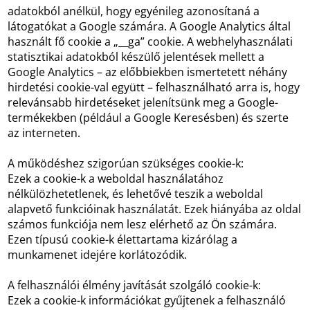
adatokból anélkül, hogy egyénileg azonosítaná a
látogatókat a Google számára. A Google Analytics által
használt fő cookie a „__ga” cookie. A webhelyhasználati
statisztikai adatokból készülő jelentések mellett a
Google Analytics – az előbbiekben ismertetett néhány
hirdetési cookie-val együtt – felhasználható arra is, hogy
relevánsabb hirdetéseket jelenítsünk meg a Google-
termékekben (például a Google Keresésben) és szerte
az interneten.
A működéshez szigorúan szükséges cookie-k:
Ezek a cookie-k a weboldal használatához
nélkülözhetetlenek, és lehetővé teszik a weboldal
alapvető funkcióinak használatát. Ezek hiányába az oldal
számos funkciója nem lesz elérhető az Ön számára.
Ezen típusú cookie-k élettartama kizárólag a
munkamenet idejére korlátozódik.
A felhasználói élmény javítását szolgáló cookie-k:
Ezek a cookie-k információkat gyűjtenek a felhasználó