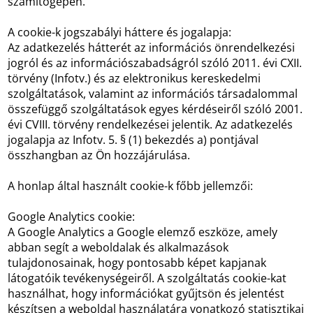
számítógépén.
A cookie-k jogszabályi háttere és jogalapja:
Az adatkezelés hátterét az információs önrendelkezési
jogról és az információszabadságról szóló 2011. évi CXII.
törvény (Infotv.) és az elektronikus kereskedelmi
szolgáltatások, valamint az információs társadalommal
összefüggő szolgáltatások egyes kérdéseiről szóló 2001.
évi CVIII. törvény rendelkezései jelentik. Az adatkezelés
jogalapja az Infotv. 5. § (1) bekezdés a) pontjával
összhangban az Ön hozzájárulása.
A honlap által használt cookie-k főbb jellemzői:
Google Analytics cookie:
A Google Analytics a Google elemző eszköze, amely
abban segít a weboldalak és alkalmazások
tulajdonosainak, hogy pontosabb képet kapjanak
látogatóik tevékenységeiről. A szolgáltatás cookie-kat
használhat, hogy információkat gyűjtsön és jelentést
készítsen a weboldal használatára vonatkozó statisztikai