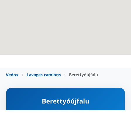
Vedox
›
Lavages camions
›
Berettyóújfalu
Berettyóújfalu
ZÁRVA