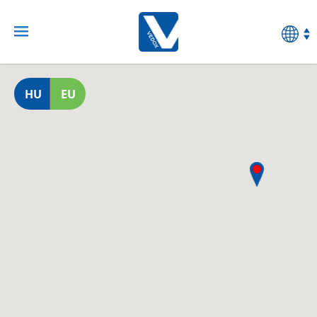
HU
EU