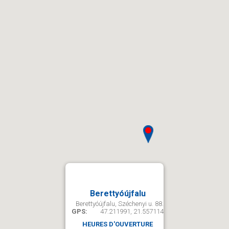
Berettyóújfalu
Berettyóújfalu, Széchenyi u. 88.
GPS:
47.211991, 21.557114
HEURES D'OUVERTURE