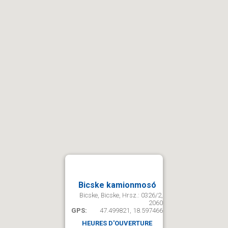
Bicske kamionmosó
Bicske, Bicske, Hrsz.: 0326/2,
2060
GPS:
47.499821, 18.597466
HEURES D'OUVERTURE