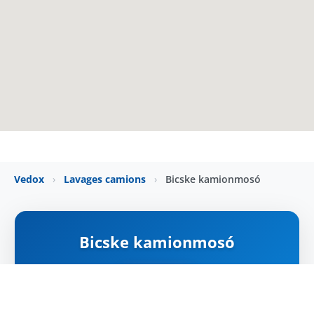
Vedox
›
Lavages camions
›
Bicske kamionmosó
Bicske kamionmosó
ZÁRVA