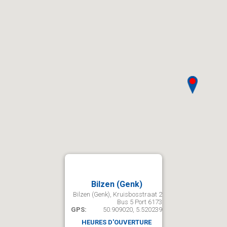
Bilzen (Genk)
Bilzen (Genk), Kruisbosstraat 2
Bus 5 Port 6173
GPS:
50.909020, 5.520239
HEURES D'OUVERTURE