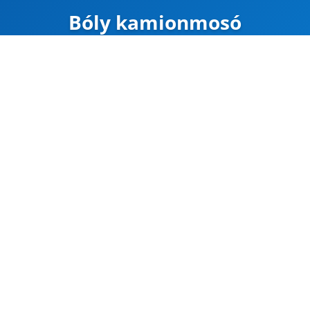
Bóly kamionmosó
ZÁRVA
Carte
Google Maps
Útvonal
CÍM
Bóly
Bóly, külterület 0
45.976008, 18.