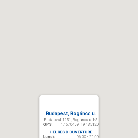
Budapest, Bogáncs u.
Budapest 1151, Bogáncs u 1-3.
GPS:
47.570459, 19.135120
HEURES D'OUVERTURE
Lundi:
06:00 - 22:00