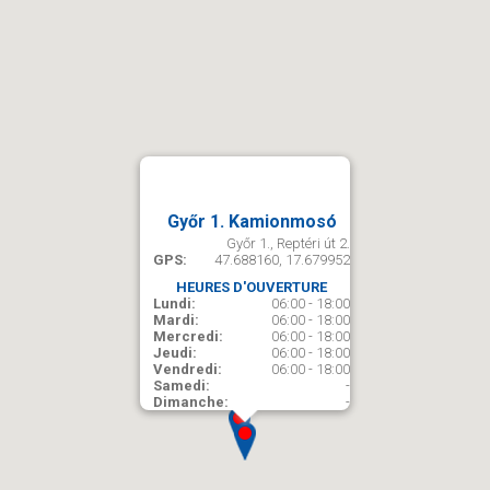
Győr 1. Kamionmosó
Győr 1., Reptéri út 2.
GPS:
47.688160, 17.679952
HEURES D'OUVERTURE
Lundi:
06:00 - 18:00
Mardi:
06:00 - 18:00
Mercredi:
06:00 - 18:00
Jeudi:
06:00 - 18:00
Vendredi:
06:00 - 18:00
Samedi:
-
Dimanche:
-