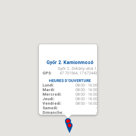
Győr 2. Kamionmosó
Győr 2., Dohány utca 1.
GPS:
47.701564, 17.672443
HEURES D'OUVERTURE
Lundi:
08:00 - 16:00
Mardi:
08:00 - 16:00
Mercredi:
08:00 - 16:00
Jeudi:
08:00 - 16:00
Vendredi:
08:00 - 16:00
Samedi:
-
Dimanche:
-