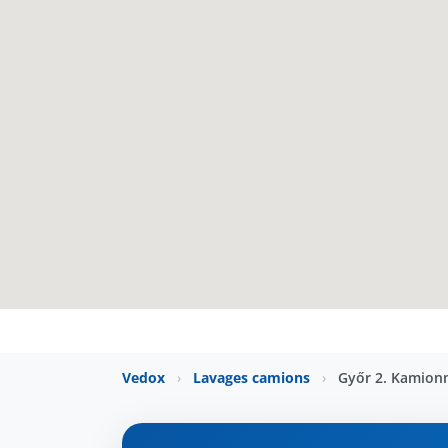
Vedox
›
Lavages camions
›
Győr 2. Kamio