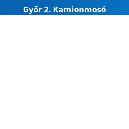
Győr 2. Kamionmosó
ZÁRVA
Carte
Google Maps
Útvonal
CÍM
Győr 2.
Dohány utca 1.
47.701564, 17.