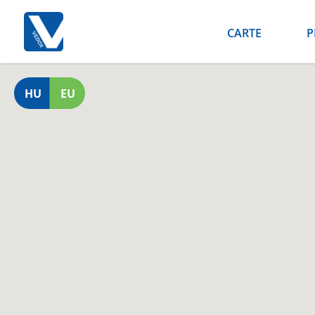
CARTE
P
HU
EU