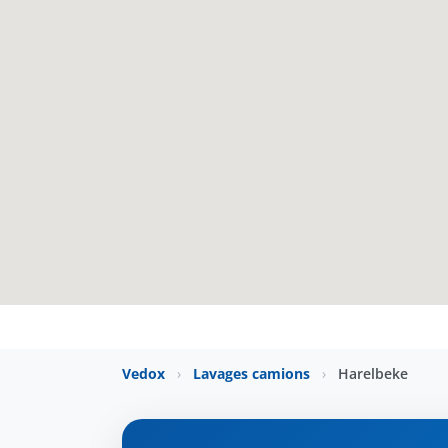
Vedox
›
Lavages camions
›
Harelbeke