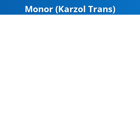
Monor (Karzol Trans)
ZÁRVA
Carte
Google Maps
Útvonal
CÍM
Monor
4-es Főút 34 km
47.347413, 19.