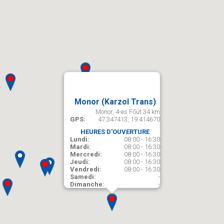
Monor (Karzol Trans)
Monor, 4-es Főút 34 km
GPS:
47.347413, 19.414670
HEURES D'OUVERTURE
Lundi:
08:00 - 16:30
Mardi:
08:00 - 16:30
Mercredi:
08:00 - 16:30
Jeudi:
08:00 - 16:30
Vendredi:
08:00 - 16:30
Samedi:
-
Dimanche:
-