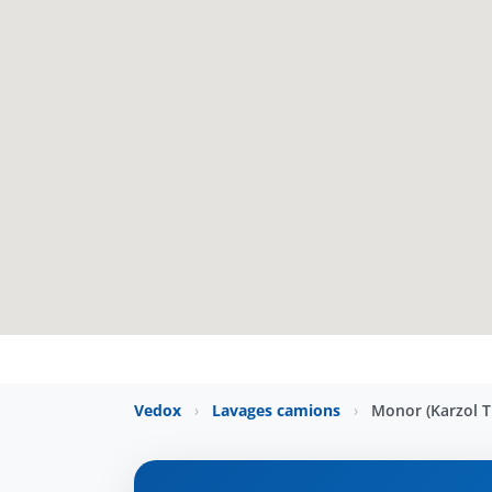
Vedox
›
Lavages camions
›
Monor (Karzol T