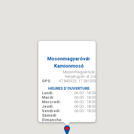
Mosonmagyaróvár
Kamionmosó
Mosonmagyaróvár,
Kenyérgyári út 2-4
GPS:
47.843325, 17.281555
HEURES D'OUVERTURE
Lundi:
06:00 - 18:00
Mardi:
06:00 - 18:00
Mercredi:
06:00 - 18:00
Jeudi:
06:00 - 18:00
Vendredi:
06:00 - 18:00
Samedi:
-
Dimanche:
-