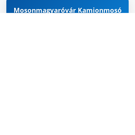
Mosonmagyaróvár Kamionmosó
ZÁRVA
Carte
Google Maps
Útvonal
HEURES D'OUVERTURE
Lundi:
06:00 - 18:00
Mardi:
06:00 - 18:00