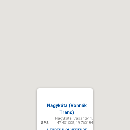
Nagykáta (Vonnák
Trans)
Nagykáta, Vásár tér 1.
GPS:
47.401005, 19.760184
HEURES D'OUVERTURE