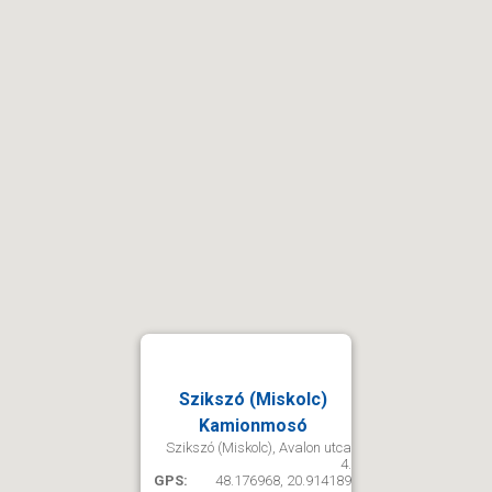
Szikszó (Miskolc)
Kamionmosó
Szikszó (Miskolc), Avalon utca
4.
GPS:
48.176968, 20.914189