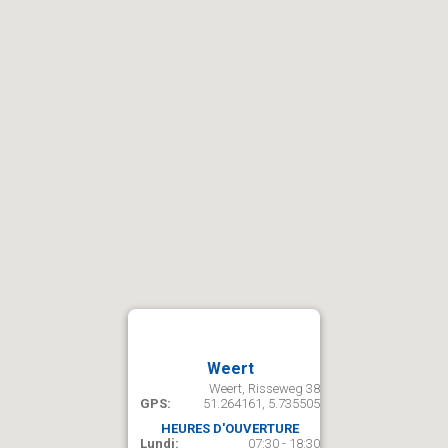
Weert
Weert, Risseweg 38
GPS:
51.264161, 5.735505
HEURES D'OUVERTURE
Lundi:
07:30 - 18:30