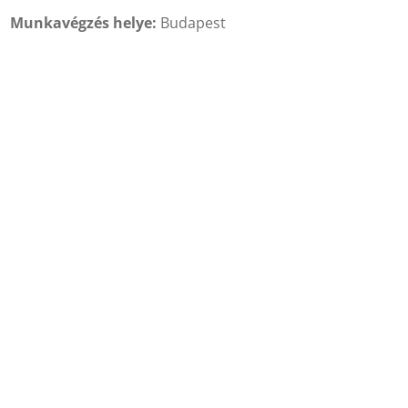
Munkavégzés helye:
Budapest
Feladatok:
Beérkező járművek tisztítása
Munkavégzéshez szükséges eszközök rendben tartása
Beérkező járművek adatainak rögzítése (rendszám,
járműtípus)
Munkarend
3 műszakos beosztás
8 órás munkarend
Szombat-vasárnap szabad
Előnyt jelent:
Hasonló területen szerzett tapasztalat
B kategóriás jogosítvány