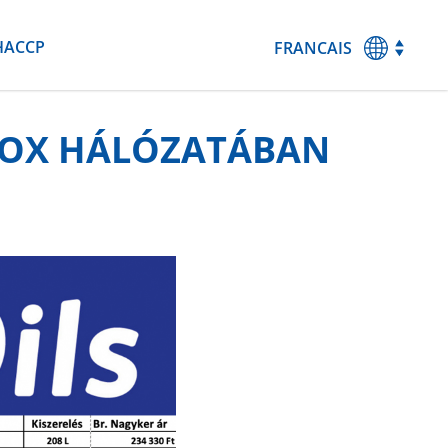
HACCP
FRANCAIS
MAGYAR
ENGLISH
EDOX HÁLÓZATÁBAN
DEUTSCH
ESPANOL