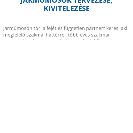
KIVITELEZÉSE
Járműmosón töri a fejét és független partnert keres, aki
megfelelő szakmai háttérrel, több éves szakmai
tapasztalattal pontos segítséget tud adni Önnek a
megtérüléssel, kiválasztással, üzemeltetéssel,
engedélyekkel, és minden apró részlettel kapcsolatos
eldöntendő kérdésekben? Segítünk eligazodni ebben az
útvesztőben, velünk pár megbeszélést követően minden
lényeges információval rendelkezni fog, döntése
megalapozott lesz.
Ezt követően vállaljuk a gépjárműmosó tervezését,
kivitelezését, minden szükséges engedéllyel együtt.
Amennyiben úgy dönt, a járműmosó üzemeltetését is
megoldjuk Ön helyett. (Ez egy link legyen a
mosóüzemeltetés lapra)