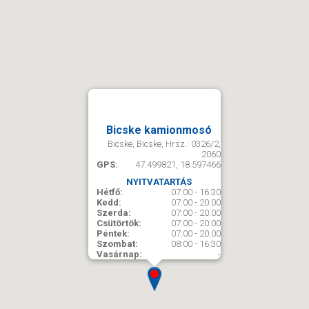
Bicske kamionmosó
Bicske, Bicske, Hrsz.: 0326/2,
2060
GPS:
47.499821, 18.597466
NYITVATARTÁS
Hétfő:
07:00 - 16:30
Kedd:
07:00 - 20:00
Szerda:
07:00 - 20:00
Csütörtök:
07:00 - 20:00
Péntek:
07:00 - 20:00
Szombat:
08:00 - 16:30
Vasárnap:
-