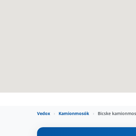
Vedox
›
Kamionmosók
›
Bicske kamionmo