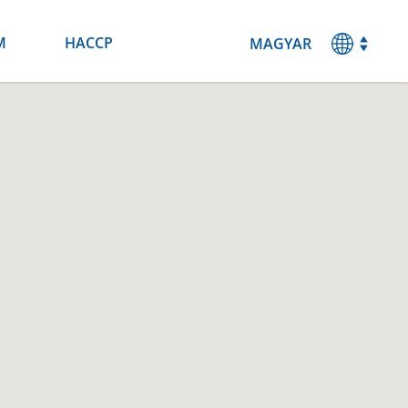
M
HACCP
MAGYAR
ENGLISH
DEUTSCH
ESPANOL
FRANCAIS