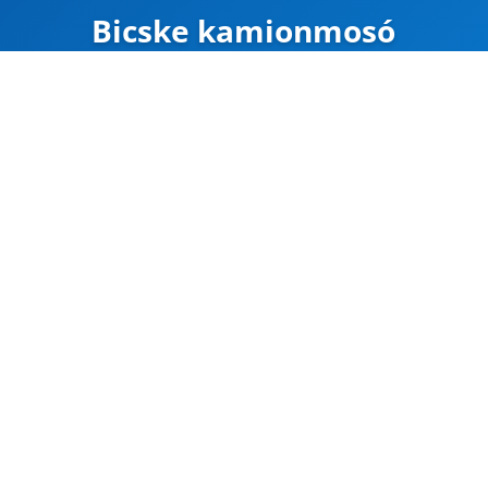
Bicske kamionmosó
ZÁRVA
Térkép
Google Maps
Útvonal
CÍM
Bicske
Bicske, Hrsz.: 032
47.499821, 18.