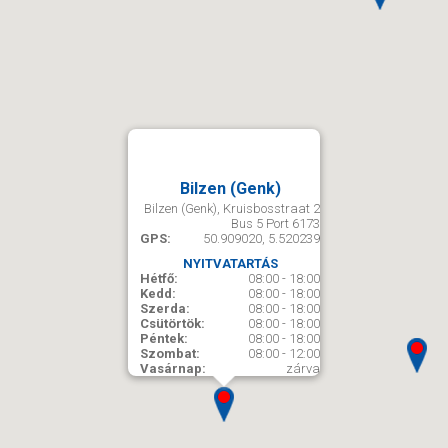
Bilzen (Genk)
Bilzen (Genk), Kruisbosstraat 2
Bus 5 Port 6173
GPS:
50.909020, 5.520239
NYITVATARTÁS
Hétfő:
08:00 - 18:00
Kedd:
08:00 - 18:00
Szerda:
08:00 - 18:00
Csütörtök:
08:00 - 18:00
Péntek:
08:00 - 18:00
Szombat:
08:00 - 12:00
Vasárnap:
zárva