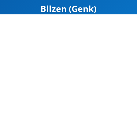
Bilzen (Genk)
ZÁRVA
Térkép
Google Maps
Útvonal
CÍM
Bilzen (Genk)
Kruisbosstraat 2 
50.909020, 5.5