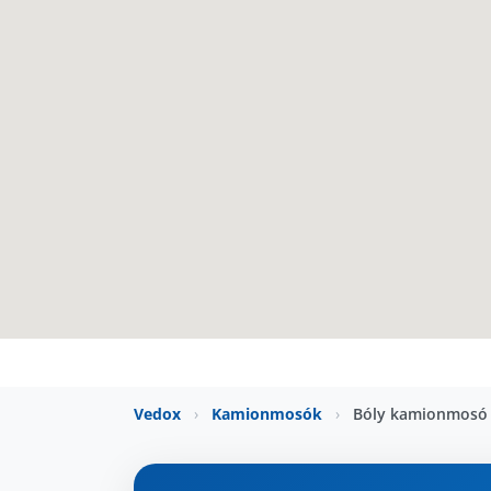
Vedox
›
Kamionmosók
›
Bóly kamionmosó