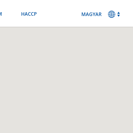
M
HACCP
MAGYAR
ENGLISH
DEUTSCH
ESPANOL
FRANCAIS