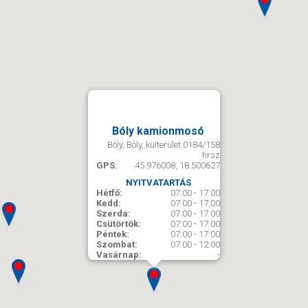
Bóly kamionmosó
Bóly, Bóly, külterület 0184/158
hrsz
GPS:
45.976008, 18.500627
NYITVATARTÁS
Hétfő:
07:00 - 17:00
Kedd:
07:00 - 17:00
Szerda:
07:00 - 17:00
Csütörtök:
07:00 - 17:00
Péntek:
07:00 - 17:00
Szombat:
07:00 - 12:00
Vasárnap:
-