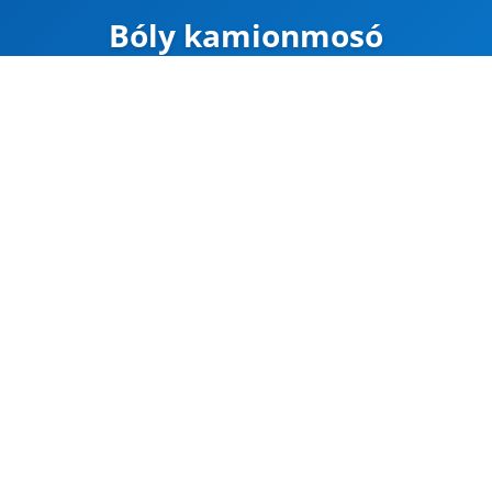
Bóly kamionmosó
ZÁRVA
Térkép
Google Maps
Útvonal
CÍM
Bóly
Bóly, külterület 0
45.976008, 18.