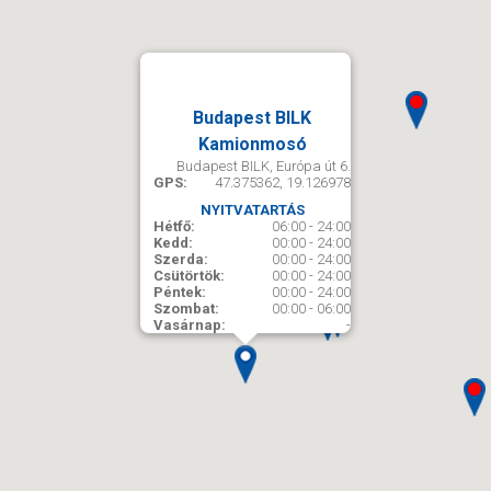
Budapest BILK
Kamionmosó
Budapest BILK, Európa út 6.
GPS:
47.375362, 19.126978
NYITVATARTÁS
Hétfő:
06:00 - 24:00
Kedd:
00:00 - 24:00
Szerda:
00:00 - 24:00
Csütörtök:
00:00 - 24:00
Péntek:
00:00 - 24:00
Szombat:
00:00 - 06:00
Vasárnap:
-