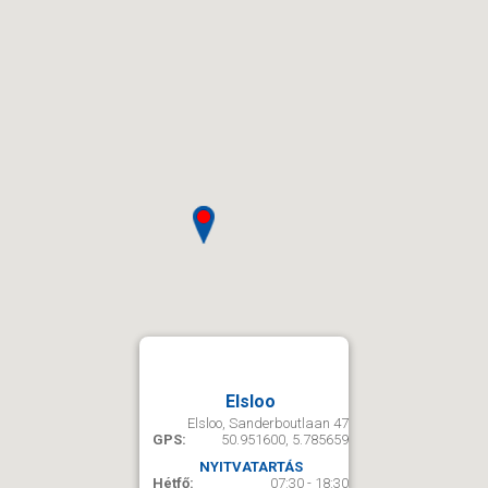
Elsloo
Elsloo, Sanderboutlaan 47
GPS:
50.951600, 5.785659
NYITVATARTÁS
Hétfő:
07:30 - 18:30