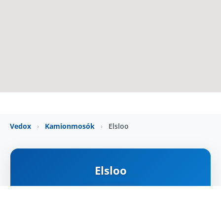
Vedox
›
Kamionmosók
›
Elsloo
Elsloo
ZÁRVA