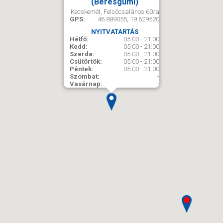
(Béresgumi)
Kecskemét, Felsőcsalános 60/a
GPS:
46.889055, 19.629520
NYITVATARTÁS
Hétfő:
05:00 - 21:00
Kedd:
05:00 - 21:00
Szerda:
05:00 - 21:00
Csütörtök:
05:00 - 21:00
Péntek:
05:00 - 21:00
Szombat:
-
Vasárnap:
-