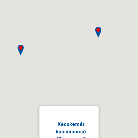
Kecskemét
kamionmosó