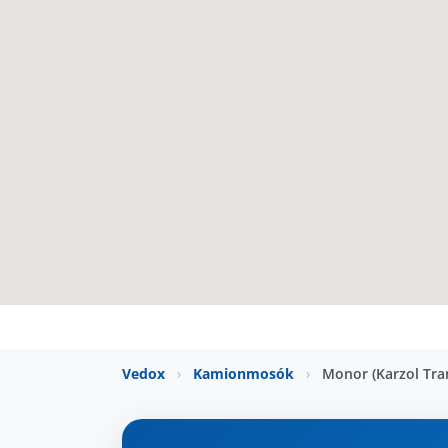
Vedox
›
Kamionmosók
›
Monor (Karzol Tra