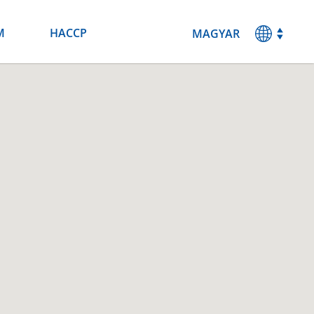
M
HACCP
MAGYAR
ENGLISH
DEUTSCH
ESPANOL
FRANCAIS