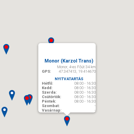
Monor (Karzol Trans)
Monor, 4-es Főút 34 km
GPS:
47.347413, 19.414670
NYITVATARTÁS
Hétfő:
08:00 - 16:30
Kedd:
08:00 - 16:30
Szerda:
08:00 - 16:30
Csütörtök:
08:00 - 16:30
Péntek:
08:00 - 16:30
Szombat:
-
Vasárnap:
-