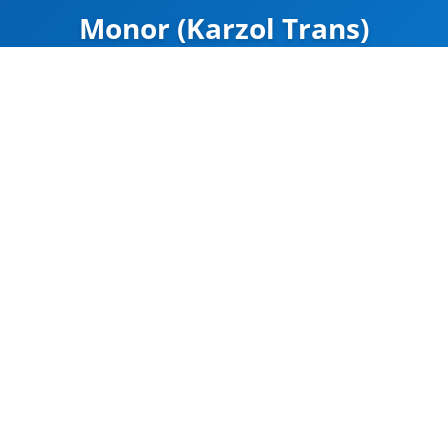
Monor (Karzol Trans)
ZÁRVA
Térkép
Google Maps
Útvonal
CÍM
Monor
4-es Főút 34 km
47.347413, 19.