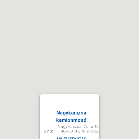
Nagykanizsa
kamionmosó
Nagykanizsa, Vár u 12.
GPS:
46.450147, 16.976023
NYITVATARTÁS