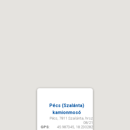
Pécs (Szalánta)
kamionmosó
Pécs, 7811 Szalánta, hrsz
08/21
GPS:
45.987345, 18.230282