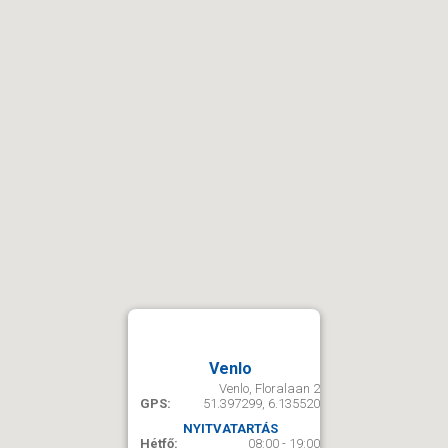
Venlo
Venlo, Floralaan 2
GPS:
51.397299, 6.135520
NYITVATARTÁS
Hétfő:
08:00 - 19:00