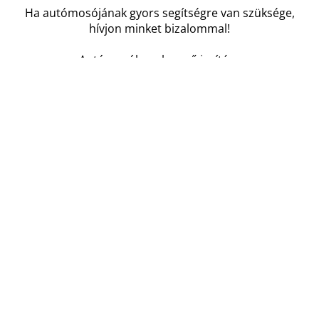
Ha autómosójának gyors segítségre van szüksége,
hívjon minket bizalommal!
Autómosók szakszerű javítása
Gyors és ingyenes kiszállás
Precíz, megbízható szerelők
13 éves autómosó-szerviz tapasztalat
NonStop ügyelet és hibaelhárítás éjjel, nappal, hétvégén
és ünnepnapokon is
Márkafüggetlen szolgáltatás
Megelőző karbantartás
Alkalmi javítás, vagy átalánydíjas szerződési lehetőség
Országos lefedettség
Mi gondoskodunk róla, hogy autómosója folyamatosan
üzemkész legyen - így maximalizálhatja a bevételét.
vService, mert az autómosó akkor termel, ha
működik.