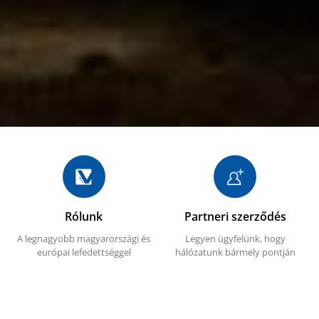
Rólunk
Partneri szerződés
A legnagyobb magyarországi és
Legyen ügyfelünk, hogy
európai lefedettséggel
hálózatunk bármely pontján
rendelkező járműmosó hálózat.
igénybe vehesse
szolgáltatásainkat.