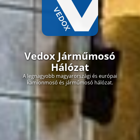
Vedox Járműmosó
Hálózat
A legnagyobb magyarországi és európai
kamionmosó és járműmosó hálózat.